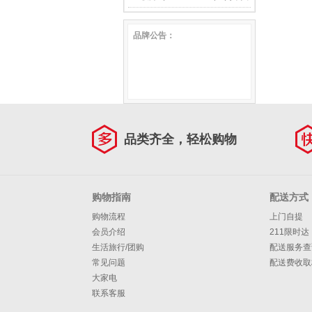
橙） 2.5m 小四人位沙发
床 罗兰床丨北美樱桃木 1.5*2
客厅复古油蜡皮直排皮艺沙发
层黄牛皮真皮沙发 大小户型
品牌公告：
米
【焦糖棕】2.2米加长三人位
客厅复古油蜡皮直排皮艺沙发
【焦糖棕】2.8米加长四人位
品类齐全，轻松购物
购物指南
配送方式
购物流程
上门自提
会员介绍
211限时达
生活旅行/团购
配送服务查
常见问题
配送费收取
大家电
联系客服