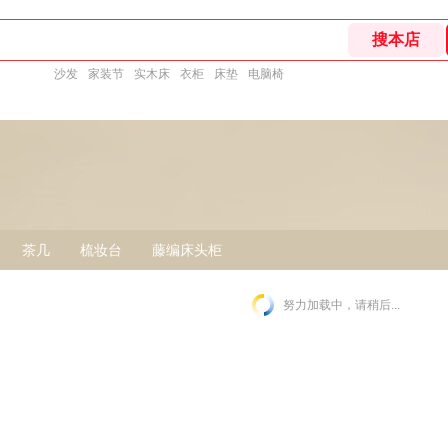
沙发
家装节
实木床
衣柜
床垫
电脑椅
茶几
梳妆台
藤编床头柜
努力加载中，请稍后...