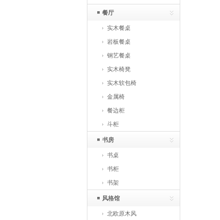
餐厅
实木餐桌
岩板餐桌
钢艺餐桌
实木椅凳
实木软包椅
金属椅
餐边柜
斗柜
书房
书桌
书柜
书架
风格馆
北欧原木风