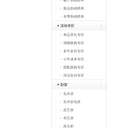
餐厅热销榜单
新品热销榜单
本季热销榜单
活动专区
单品享礼专区
满额换购专区
多件多折专区
小件凑单专区
搭配惠购专区
清仓告别专区
卧室
实木床
实木软包床
皮艺床
布艺床
床头柜