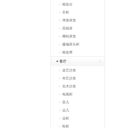
梳妆台
衣柜
弹簧床垫
高箱床
椰棕床垫
藤编床头柜
梳妆凳
客厅
皮艺沙发
布艺沙发
实木沙发
电视柜
茶几
边几
边柜
鞋柜