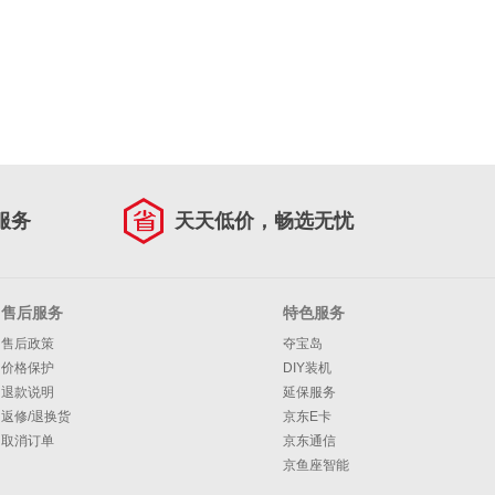
服务
天天低价，畅选无忧
售后服务
特色服务
售后政策
夺宝岛
价格保护
DIY装机
退款说明
延保服务
返修/退换货
京东E卡
取消订单
京东通信
京鱼座智能