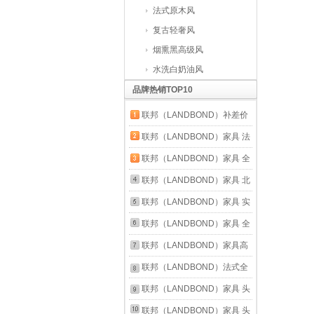
法式原木风
复古轻奢风
烟熏黑高级风
水洗白奶油风
品牌热销TOP10
联邦（LANDBOND）补差价
运费专用链接 1元补拍（输入
联邦（LANDBOND）家具 法
对应数量）
式全实木床头柜 小户型卧室
联邦（LANDBOND）家具 全
北美樱桃木抽屉储物原木边柜
实木餐桌椅组合 现代简约客
联邦（LANDBOND）家具 北
CG7665樱桃木城堡床头柜
厅北美樱桃木长方书桌椅子饭
欧全实木餐边柜 现代家用储
联邦（LANDBOND）家具 实
（0.45米）
桌 TK5607小满餐桌（樱桃
物柜北美樱桃木餐厅斗柜收纳
木岩板餐桌 餐厅现代简约方
联邦（LANDBOND）家具 全
木） 1.8m
柜 B款 双边抽屉柜1.2m（隐
形饭桌北美樱桃木餐桌 维亚
实木学习书桌 北欧小户型简
联邦（LANDBOND）家具高
藏门把手升级款）
岩板餐桌 1.6米
约书房客厅学生写字台办公桌
档皮艺客厅沙发头层牛皮意式
联邦（LANDBOND）法式全
子 1.2m晴风书桌丨樱桃木
简约奶油风小户型直排真皮沙
实木床小户型复古家具主卧原
联邦（LANDBOND）家具 头
发 轻压摔纹头层真皮（复古
木色樱桃木床1.8米x2米双人
层黄牛皮真皮沙发 大小户型
联邦（LANDBOND）家具 头